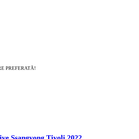
RE PREFERATĂ!
ive Ssangyong Tivoli 2022