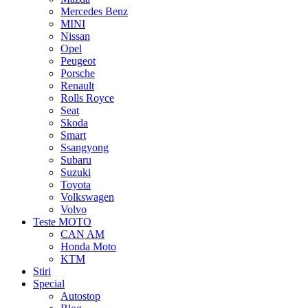
Mercedes Benz
MINI
Nissan
Opel
Peugeot
Porsche
Renault
Rolls Royce
Seat
Skoda
Smart
Ssangyong
Subaru
Suzuki
Toyota
Volkswagen
Volvo
Teste MOTO
CAN AM
Honda Moto
KTM
Stiri
Special
Autostop