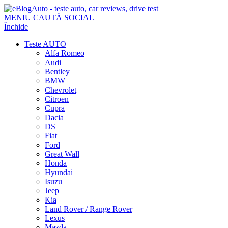
MENIU
CAUTĂ
SOCIAL
Închide
Teste AUTO
Alfa Romeo
Audi
Bentley
BMW
Chevrolet
Citroen
Cupra
Dacia
DS
Fiat
Ford
Great Wall
Honda
Hyundai
Isuzu
Jeep
Kia
Land Rover / Range Rover
Lexus
Mazda