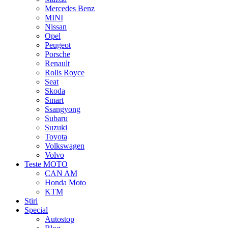
Mercedes Benz
MINI
Nissan
Opel
Peugeot
Porsche
Renault
Rolls Royce
Seat
Skoda
Smart
Ssangyong
Subaru
Suzuki
Toyota
Volkswagen
Volvo
Teste MOTO
CAN AM
Honda Moto
KTM
Stiri
Special
Autostop