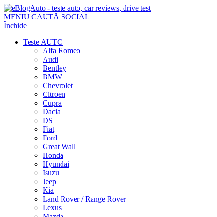
MENIU
CAUTĂ
SOCIAL
Închide
Teste AUTO
Alfa Romeo
Audi
Bentley
BMW
Chevrolet
Citroen
Cupra
Dacia
DS
Fiat
Ford
Great Wall
Honda
Hyundai
Isuzu
Jeep
Kia
Land Rover / Range Rover
Lexus
Mazda