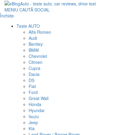
MENIU
CAUTĂ
SOCIAL
Închide
Teste AUTO
Alfa Romeo
Audi
Bentley
BMW
Chevrolet
Citroen
Cupra
Dacia
DS
Fiat
Ford
Great Wall
Honda
Hyundai
Isuzu
Jeep
Kia
Land Rover / Range Rover