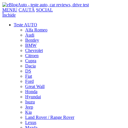
MENIU
CAUTĂ
SOCIAL
Închide
Teste AUTO
Alfa Romeo
Audi
Bentley
BMW
Chevrolet
Citroen
Cupra
Dacia
DS
Fiat
Ford
Great Wall
Honda
Hyundai
Isuzu
Jeep
Kia
Land Rover / Range Rover
Lexus
Mazda