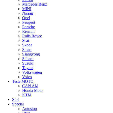
Mercedes Benz
MINI
Nissan
Opel
Peugeot
Porsche
Renault
Rolls Royce
Seat
Skoda
Smart
Ssangyong
Subaru
Suzuki
Toyota
Volkswagen
Volvo
Teste MOTO
CAN AM
Honda Moto
KTM
Stiri
Special
Autostop