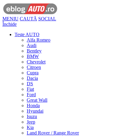
MENIU
CAUTĂ
SOCIAL
Închide
Teste AUTO
Alfa Romeo
Audi
Bentley
BMW
Chevrolet
Citroen
Cupra
Dacia
DS
Fiat
Ford
Great Wall
Honda
Hyundai
Isuzu
Jeep
Kia
Land Rover / Range Rover