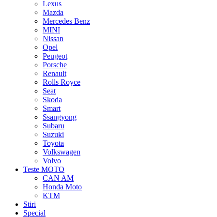
Lexus
Mazda
Mercedes Benz
MINI
Nissan
Opel
Peugeot
Porsche
Renault
Rolls Royce
Seat
Skoda
Smart
Ssangyong
Subaru
Suzuki
Toyota
Volkswagen
Volvo
Teste MOTO
CAN AM
Honda Moto
KTM
Stiri
Special