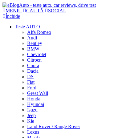
MENIU
CAUTĂ
SOCIAL
Închide
Teste AUTO
Alfa Romeo
Audi
Bentley
BMW
Chevrolet
Citroen
Cupra
Dacia
DS
Fiat
Ford
Great Wall
Honda
Hyundai
Isuzu
Jeep
Kia
Land Rover / Range Rover
Lexus
Mazda