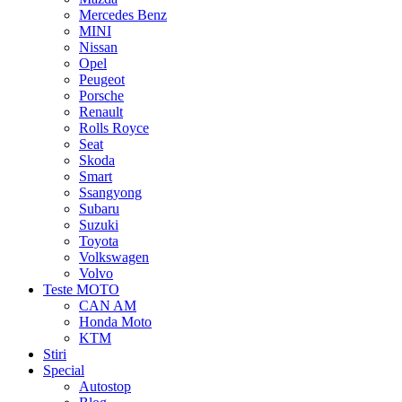
Mercedes Benz
MINI
Nissan
Opel
Peugeot
Porsche
Renault
Rolls Royce
Seat
Skoda
Smart
Ssangyong
Subaru
Suzuki
Toyota
Volkswagen
Volvo
Teste MOTO
CAN AM
Honda Moto
KTM
Stiri
Special
Autostop