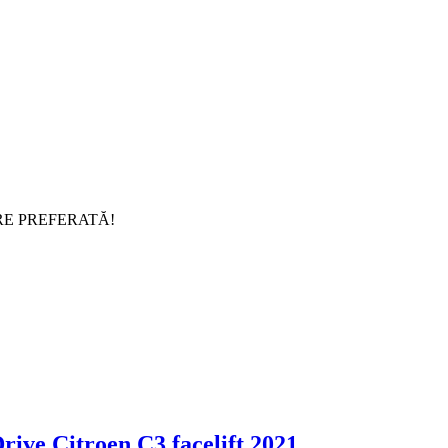
RE PREFERATĂ!
Drive Citroen C3 facelift 2021