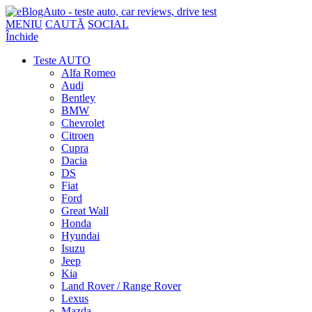
MENIU
CAUTĂ
SOCIAL
Închide
Teste AUTO
Alfa Romeo
Audi
Bentley
BMW
Chevrolet
Citroen
Cupra
Dacia
DS
Fiat
Ford
Great Wall
Honda
Hyundai
Isuzu
Jeep
Kia
Land Rover / Range Rover
Lexus
Mazda