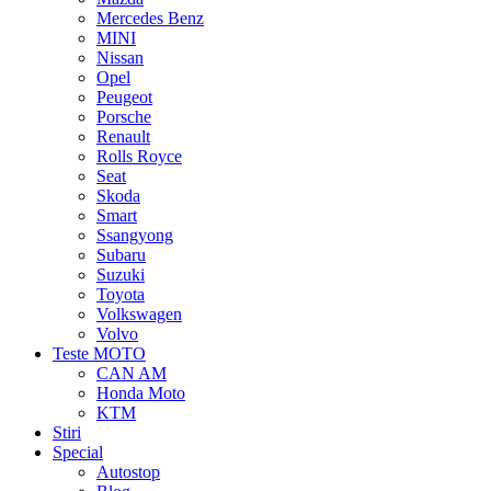
Mercedes Benz
MINI
Nissan
Opel
Peugeot
Porsche
Renault
Rolls Royce
Seat
Skoda
Smart
Ssangyong
Subaru
Suzuki
Toyota
Volkswagen
Volvo
Teste MOTO
CAN AM
Honda Moto
KTM
Stiri
Special
Autostop