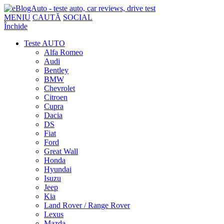
MENIU
CAUTĂ
SOCIAL
Închide
Teste AUTO
Alfa Romeo
Audi
Bentley
BMW
Chevrolet
Citroen
Cupra
Dacia
DS
Fiat
Ford
Great Wall
Honda
Hyundai
Isuzu
Jeep
Kia
Land Rover / Range Rover
Lexus
Mazda