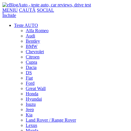
MENIU
CAUTĂ
SOCIAL
Închide
Teste AUTO
Alfa Romeo
Audi
Bentley
BMW
Chevrolet
Citroen
Cupra
Dacia
DS
Fiat
Ford
Great Wall
Honda
Hyundai
Isuzu
Jeep
Kia
Land Rover / Range Rover
Lexus
Mazda