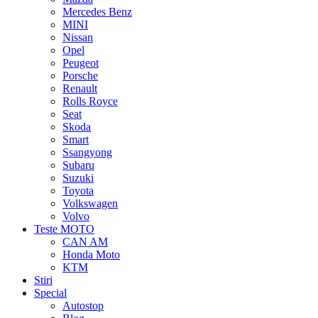
Mercedes Benz
MINI
Nissan
Opel
Peugeot
Porsche
Renault
Rolls Royce
Seat
Skoda
Smart
Ssangyong
Subaru
Suzuki
Toyota
Volkswagen
Volvo
Teste MOTO
CAN AM
Honda Moto
KTM
Stiri
Special
Autostop