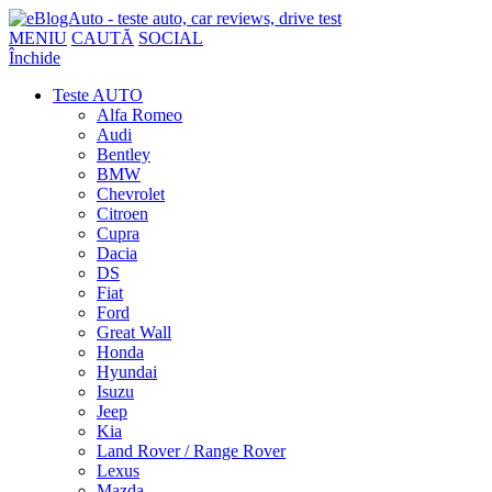
MENIU
CAUTĂ
SOCIAL
Închide
Teste AUTO
Alfa Romeo
Audi
Bentley
BMW
Chevrolet
Citroen
Cupra
Dacia
DS
Fiat
Ford
Great Wall
Honda
Hyundai
Isuzu
Jeep
Kia
Land Rover / Range Rover
Lexus
Mazda