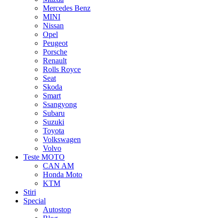
Mercedes Benz
MINI
Nissan
Opel
Peugeot
Porsche
Renault
Rolls Royce
Seat
Skoda
Smart
Ssangyong
Subaru
Suzuki
Toyota
Volkswagen
Volvo
Teste MOTO
CAN AM
Honda Moto
KTM
Stiri
Special
Autostop