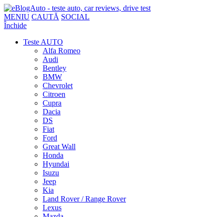
MENIU
CAUTĂ
SOCIAL
Închide
Teste AUTO
Alfa Romeo
Audi
Bentley
BMW
Chevrolet
Citroen
Cupra
Dacia
DS
Fiat
Ford
Great Wall
Honda
Hyundai
Isuzu
Jeep
Kia
Land Rover / Range Rover
Lexus
Mazda