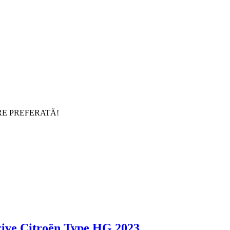
RE PREFERATĂ!
rive Citroën Type HG 2023