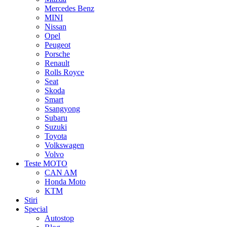
Mercedes Benz
MINI
Nissan
Opel
Peugeot
Porsche
Renault
Rolls Royce
Seat
Skoda
Smart
Ssangyong
Subaru
Suzuki
Toyota
Volkswagen
Volvo
Teste MOTO
CAN AM
Honda Moto
KTM
Stiri
Special
Autostop