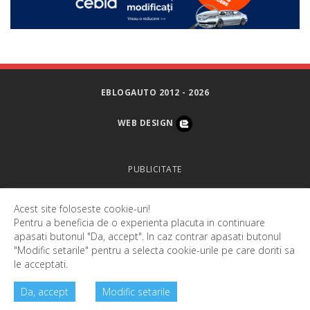
EBLOGAUTO 2012 - 2026
WEB DESIGN
PUBLICITATE
DESPRE NOI
Acest site foloseste cookie-uri!
Pentru a beneficia de o experienta placuta in continuare
CONTACT
apasati butonul "Da, accept". In caz contrar apasati butonul
"Modific setarile" pentru a selecta cookie-urile pe care doriti sa
SETARI COOKIES
le acceptati.
Da, accept
Modific setarile