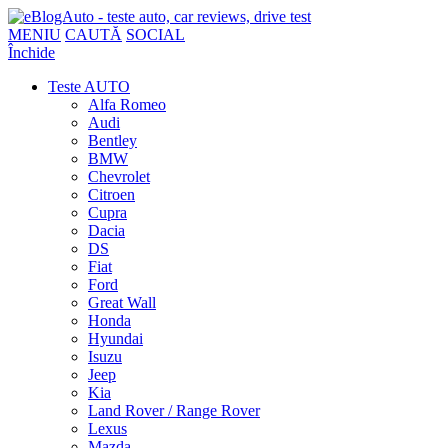
MENIU
CAUTĂ
SOCIAL
Închide
Teste AUTO
Alfa Romeo
Audi
Bentley
BMW
Chevrolet
Citroen
Cupra
Dacia
DS
Fiat
Ford
Great Wall
Honda
Hyundai
Isuzu
Jeep
Kia
Land Rover / Range Rover
Lexus
Mazda