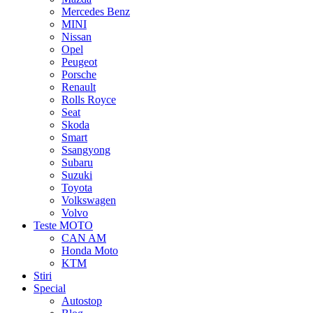
Mercedes Benz
MINI
Nissan
Opel
Peugeot
Porsche
Renault
Rolls Royce
Seat
Skoda
Smart
Ssangyong
Subaru
Suzuki
Toyota
Volkswagen
Volvo
Teste MOTO
CAN AM
Honda Moto
KTM
Stiri
Special
Autostop