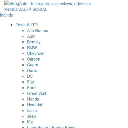
MENIU
CAUTĂ
SOCIAL
Închide
Teste AUTO
Alfa Romeo
Audi
Bentley
BMW
Chevrolet
Citroen
Cupra
Dacia
DS
Fiat
Ford
Great Wall
Honda
Hyundai
Isuzu
Jeep
Kia
Land Rover / Range Rover