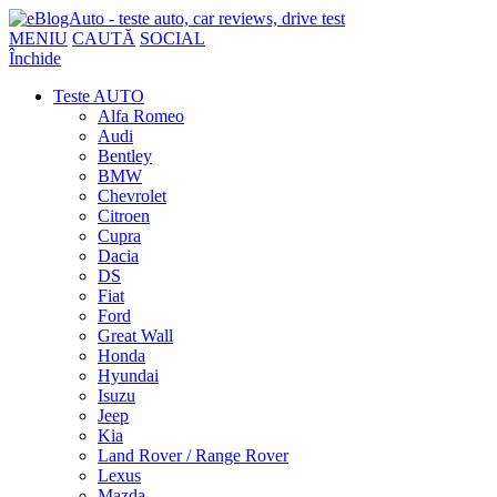
MENIU
CAUTĂ
SOCIAL
Închide
Teste AUTO
Alfa Romeo
Audi
Bentley
BMW
Chevrolet
Citroen
Cupra
Dacia
DS
Fiat
Ford
Great Wall
Honda
Hyundai
Isuzu
Jeep
Kia
Land Rover / Range Rover
Lexus
Mazda