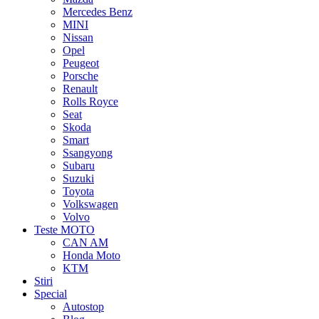
Mercedes Benz
MINI
Nissan
Opel
Peugeot
Porsche
Renault
Rolls Royce
Seat
Skoda
Smart
Ssangyong
Subaru
Suzuki
Toyota
Volkswagen
Volvo
Teste MOTO
CAN AM
Honda Moto
KTM
Stiri
Special
Autostop