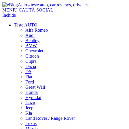
MENIU
CAUTĂ
SOCIAL
Închide
Teste AUTO
Alfa Romeo
Audi
Bentley
BMW
Chevrolet
Citroen
Cupra
Dacia
DS
Fiat
Ford
Great Wall
Honda
Hyundai
Isuzu
Jeep
Kia
Land Rover / Range Rover
Lexus
Mazda