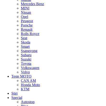
Mercedes Benz
MINI
Nissan
Opel
Peugeot
Porsche
Renault
Rolls Royce
Seat
Skoda
Smart
Ssangyong
Subaru
Suzuki
Toyota
Volkswagen
Volvo
Teste MOTO
CAN AM
Honda Moto
KTM
Stiri
Special
Autostop