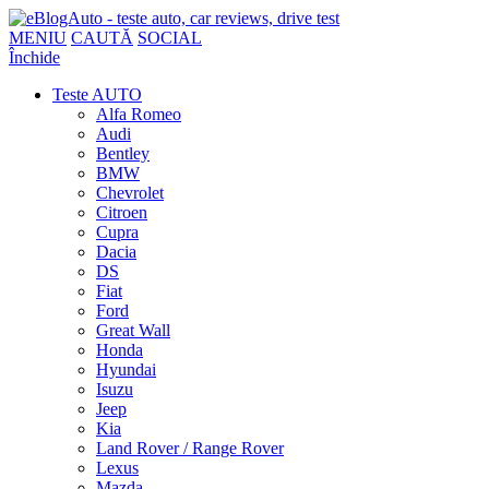
MENIU
CAUTĂ
SOCIAL
Închide
Teste AUTO
Alfa Romeo
Audi
Bentley
BMW
Chevrolet
Citroen
Cupra
Dacia
DS
Fiat
Ford
Great Wall
Honda
Hyundai
Isuzu
Jeep
Kia
Land Rover / Range Rover
Lexus
Mazda