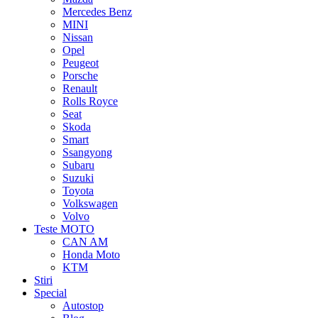
Mercedes Benz
MINI
Nissan
Opel
Peugeot
Porsche
Renault
Rolls Royce
Seat
Skoda
Smart
Ssangyong
Subaru
Suzuki
Toyota
Volkswagen
Volvo
Teste MOTO
CAN AM
Honda Moto
KTM
Stiri
Special
Autostop