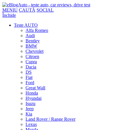
MENIU
CAUTĂ
SOCIAL
Închide
Teste AUTO
Alfa Romeo
Audi
Bentley
BMW
Chevrolet
Citroen
Cupra
Dacia
DS
Fiat
Ford
Great Wall
Honda
Hyundai
Isuzu
Jeep
Kia
Land Rover / Range Rover
Lexus
Mazda