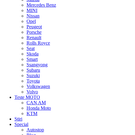
Mercedes Benz
MINI
Nissan
Opel
Peugeot
Porsche
Renault
Rolls Royce
Seat
Skoda
Smart
Ssangyong
Subaru
Suzuki
Toyota
Volkswagen
Volvo
Teste MOTO
CAN AM
Honda Moto
KTM
Stiri
Special
Autostop