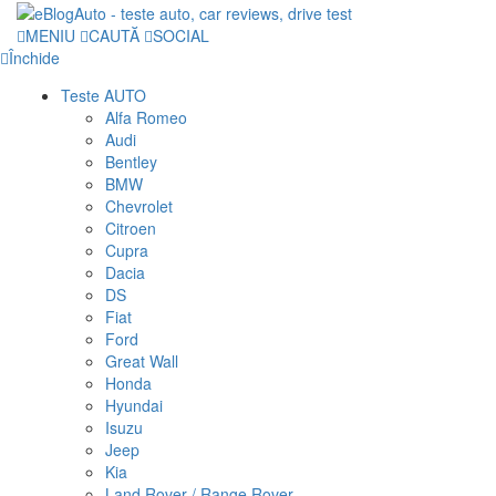
MENIU
CAUTĂ
SOCIAL
Închide
Teste AUTO
Alfa Romeo
Audi
Bentley
BMW
Chevrolet
Citroen
Cupra
Dacia
DS
Fiat
Ford
Great Wall
Honda
Hyundai
Isuzu
Jeep
Kia
Land Rover / Range Rover