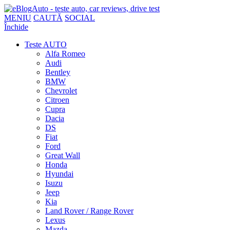
MENIU
CAUTĂ
SOCIAL
Închide
Teste AUTO
Alfa Romeo
Audi
Bentley
BMW
Chevrolet
Citroen
Cupra
Dacia
DS
Fiat
Ford
Great Wall
Honda
Hyundai
Isuzu
Jeep
Kia
Land Rover / Range Rover
Lexus
Mazda