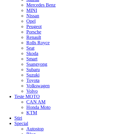
Mercedes Benz
MINI
Nissan
Opel
Peugeot
Porsche
Renault
Rolls Royce
Seat
Skoda
Smart
Ssangyong
Subaru
Suzuki
Toyota
Volkswagen
Volvo
Teste MOTO
CAN AM
Honda Moto
KTM
Stiri
Special
Autostop