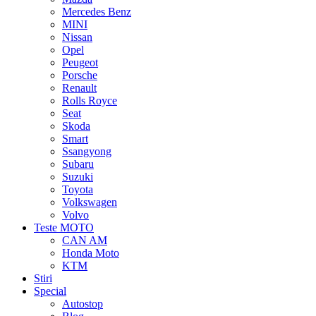
Mercedes Benz
MINI
Nissan
Opel
Peugeot
Porsche
Renault
Rolls Royce
Seat
Skoda
Smart
Ssangyong
Subaru
Suzuki
Toyota
Volkswagen
Volvo
Teste MOTO
CAN AM
Honda Moto
KTM
Stiri
Special
Autostop