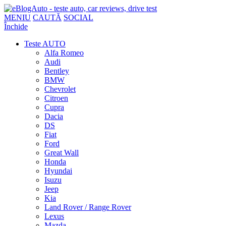
MENIU
CAUTĂ
SOCIAL
Închide
Teste AUTO
Alfa Romeo
Audi
Bentley
BMW
Chevrolet
Citroen
Cupra
Dacia
DS
Fiat
Ford
Great Wall
Honda
Hyundai
Isuzu
Jeep
Kia
Land Rover / Range Rover
Lexus
Mazda