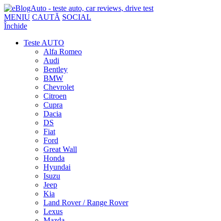
MENIU
CAUTĂ
SOCIAL
Închide
Teste AUTO
Alfa Romeo
Audi
Bentley
BMW
Chevrolet
Citroen
Cupra
Dacia
DS
Fiat
Ford
Great Wall
Honda
Hyundai
Isuzu
Jeep
Kia
Land Rover / Range Rover
Lexus
Mazda