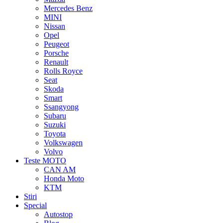
Mercedes Benz
MINI
Nissan
Opel
Peugeot
Porsche
Renault
Rolls Royce
Seat
Skoda
Smart
Ssangyong
Subaru
Suzuki
Toyota
Volkswagen
Volvo
Teste MOTO
CAN AM
Honda Moto
KTM
Stiri
Special
Autostop