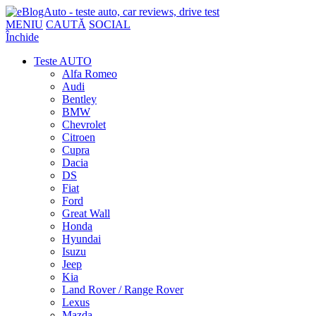
MENIU
CAUTĂ
SOCIAL
Închide
Teste AUTO
Alfa Romeo
Audi
Bentley
BMW
Chevrolet
Citroen
Cupra
Dacia
DS
Fiat
Ford
Great Wall
Honda
Hyundai
Isuzu
Jeep
Kia
Land Rover / Range Rover
Lexus
Mazda