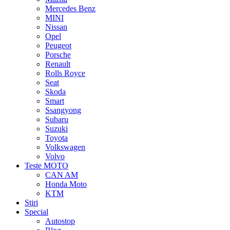
Mercedes Benz
MINI
Nissan
Opel
Peugeot
Porsche
Renault
Rolls Royce
Seat
Skoda
Smart
Ssangyong
Subaru
Suzuki
Toyota
Volkswagen
Volvo
Teste MOTO
CAN AM
Honda Moto
KTM
Stiri
Special
Autostop