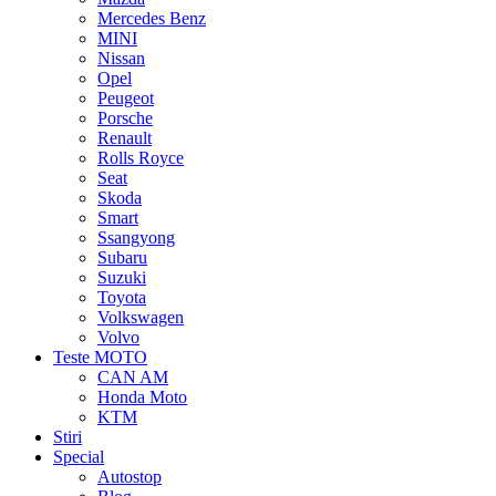
Mercedes Benz
MINI
Nissan
Opel
Peugeot
Porsche
Renault
Rolls Royce
Seat
Skoda
Smart
Ssangyong
Subaru
Suzuki
Toyota
Volkswagen
Volvo
Teste MOTO
CAN AM
Honda Moto
KTM
Stiri
Special
Autostop