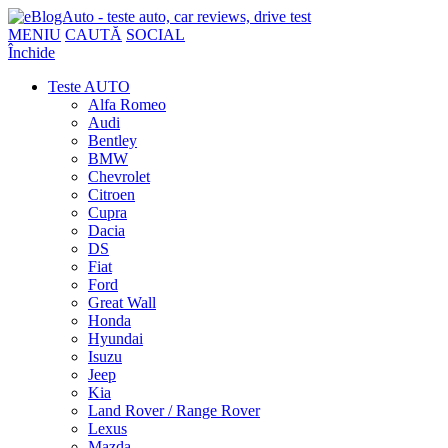
MENIU
CAUTĂ
SOCIAL
Închide
Teste AUTO
Alfa Romeo
Audi
Bentley
BMW
Chevrolet
Citroen
Cupra
Dacia
DS
Fiat
Ford
Great Wall
Honda
Hyundai
Isuzu
Jeep
Kia
Land Rover / Range Rover
Lexus
Mazda