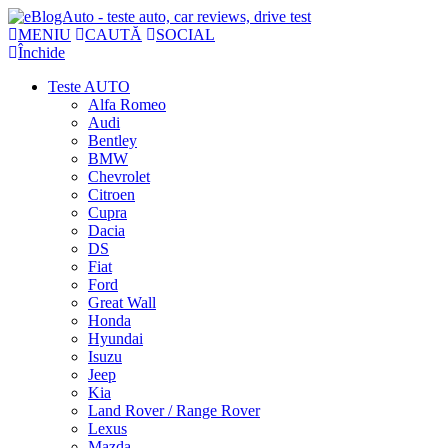
MENIU
CAUTĂ
SOCIAL
Închide
Teste AUTO
Alfa Romeo
Audi
Bentley
BMW
Chevrolet
Citroen
Cupra
Dacia
DS
Fiat
Ford
Great Wall
Honda
Hyundai
Isuzu
Jeep
Kia
Land Rover / Range Rover
Lexus
Mazda