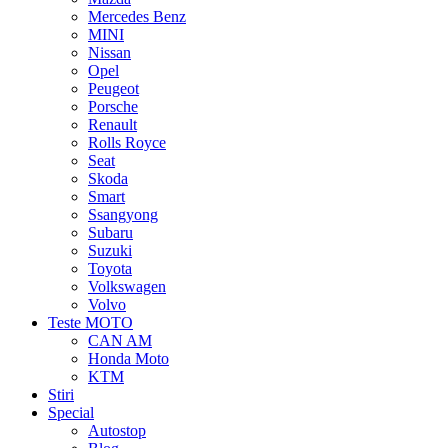
Mercedes Benz
MINI
Nissan
Opel
Peugeot
Porsche
Renault
Rolls Royce
Seat
Skoda
Smart
Ssangyong
Subaru
Suzuki
Toyota
Volkswagen
Volvo
Teste MOTO
CAN AM
Honda Moto
KTM
Stiri
Special
Autostop