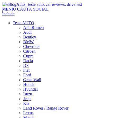
MENIU
CAUTĂ
SOCIAL
Închide
Teste AUTO
Alfa Romeo
Audi
Bentley
BMW
Chevrolet
Citroen
Cupra
Dacia
DS
Fiat
Ford
Great Wall
Honda
Hyundai
Isuzu
Jeep
Kia
Land Rover / Range Rover
Lexus
Mazda