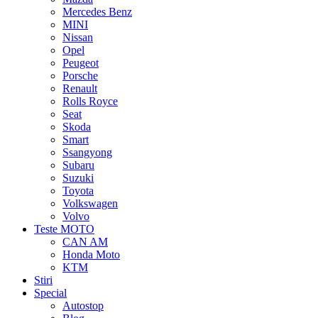
Mercedes Benz
MINI
Nissan
Opel
Peugeot
Porsche
Renault
Rolls Royce
Seat
Skoda
Smart
Ssangyong
Subaru
Suzuki
Toyota
Volkswagen
Volvo
Teste MOTO
CAN AM
Honda Moto
KTM
Stiri
Special
Autostop