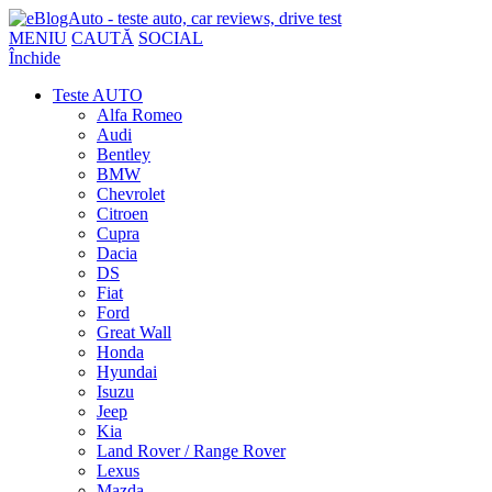
MENIU
CAUTĂ
SOCIAL
Închide
Teste AUTO
Alfa Romeo
Audi
Bentley
BMW
Chevrolet
Citroen
Cupra
Dacia
DS
Fiat
Ford
Great Wall
Honda
Hyundai
Isuzu
Jeep
Kia
Land Rover / Range Rover
Lexus
Mazda