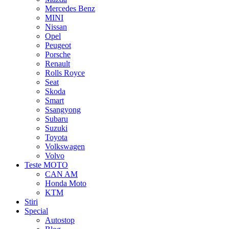
Mercedes Benz
MINI
Nissan
Opel
Peugeot
Porsche
Renault
Rolls Royce
Seat
Skoda
Smart
Ssangyong
Subaru
Suzuki
Toyota
Volkswagen
Volvo
Teste MOTO
CAN AM
Honda Moto
KTM
Stiri
Special
Autostop