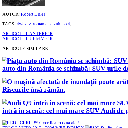
AUTOR:
Robert Drilea
TAGS:
4x4 suv
,
romania
,
suzuki
,
sx4
,
ARTICOLUL ANTERIOR
ARTICOLUL URMĂTOR
ARTICOLE SIMILARE
auto din România se schimbă: SUV-urile dom
Riscurile însă rămân.
intră în scenă: cel mai mare SUV Audi de p
EBLOGAUTO 2012 - 2026
WEB DESIGN