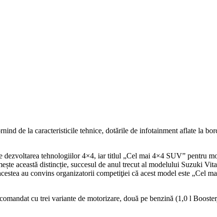
nd de la caracteristicile tehnice, dotările de infotainment aflate la bor
 de dezvoltarea tehnologiilor 4×4, iar titlul „Cel mai 4×4 SUV” pentru 
ște această distincție, succesul de anul trecut al modelului Suzuki Vita
cestea au convins organizatorii competiţiei că acest model este „Cel m
 comandat cu trei variante de motorizare, două pe benzină (1,0 l Boosterje