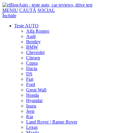
MENIU
CAUTĂ
SOCIAL
Închide
Teste AUTO
Alfa Romeo
Audi
Bentley
BMW
Chevrolet
Citroen
Cupra
Dacia
DS
Fiat
Ford
Great Wall
Honda
Hyundai
Isuzu
Jeep
Kia
Land Rover / Range Rover
Lexus
Mazda