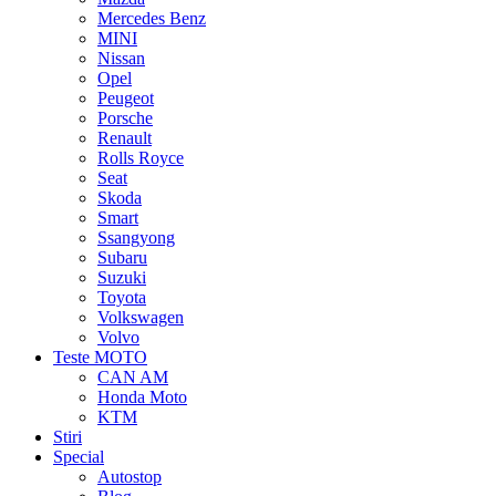
Mercedes Benz
MINI
Nissan
Opel
Peugeot
Porsche
Renault
Rolls Royce
Seat
Skoda
Smart
Ssangyong
Subaru
Suzuki
Toyota
Volkswagen
Volvo
Teste MOTO
CAN AM
Honda Moto
KTM
Stiri
Special
Autostop