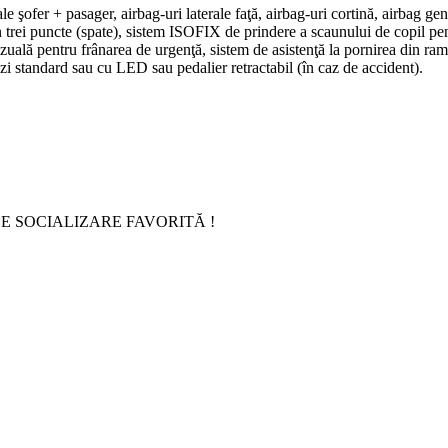
le şofer + pasager, airbag-uri laterale faţă, airbag-uri cortină, airbag 
e în trei puncte (spate), sistem ISOFIX de prindere a scaunului de copil p
vizuală pentru frânarea de urgenţă, sistem de asistenţă la pornirea d
 zi standard sau cu LED sau pedalier retractabil (în caz de accident).
E SOCIALIZARE FAVORITĂ !