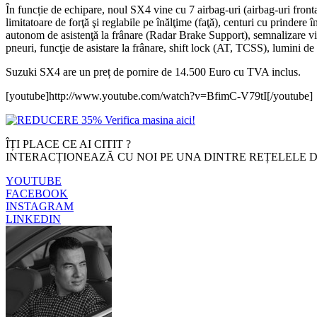
În funcție de echipare, noul SX4 vine cu 7 airbag-uri (airbag-uri fronta
limitatoare de forţă şi reglabile pe înălţime (faţă), centuri cu prinder
autonom de asistenţă la frânare (Radar Brake Support), semnalizare 
pneuri, funcţie de asistare la frânare, shift lock (AT, TCSS), lumini de
Suzuki SX4 are un preț de pornire de 14.500 Euro cu TVA inclus.
[youtube]http://www.youtube.com/watch?v=BfimC-V79tI[/youtube]
ÎȚI PLACE CE AI CITIT ?
INTERACȚIONEAZĂ CU NOI PE UNA DINTRE REȚELELE D
YOUTUBE
FACEBOOK
INSTAGRAM
LINKEDIN