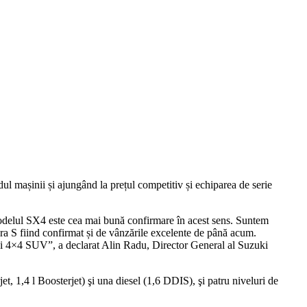
dul mașinii și ajungând la prețul competitiv și echiparea de serie
modelul SX4 este cea mai bună confirmare în acest sens. Suntem
ra S fiind confirmat și de vânzările excelente de până acum.
ai 4×4 SUV”, a declarat Alin Radu, Director General al Suzuki
t, 1,4 l Boosterjet) şi una diesel (1,6 DDIS), şi patru niveluri de