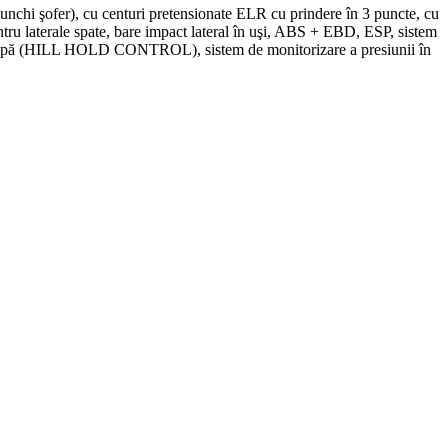
genunchi şofer), cu centuri pretensionate ELR cu prindere în 3 puncte, cu
entru laterale spate, bare impact lateral în uşi, ABS + EBD, ESP, sistem
in rampă (HILL HOLD CONTROL), sistem de monitorizare a presiunii în