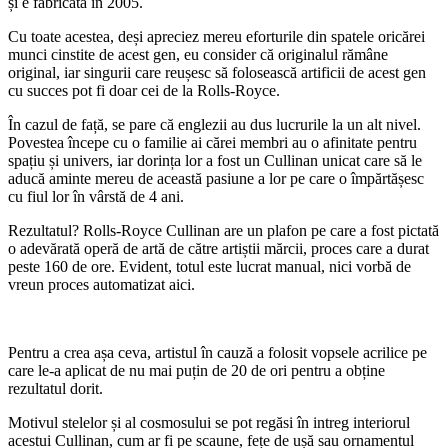
și e fabricată în 2005.
Cu toate acestea, deși apreciez mereu eforturile din spatele oricărei
munci cinstite de acest gen, eu consider că originalul rămâne
original, iar singurii care reușesc să folosească artificii de acest gen
cu succes pot fi doar cei de la Rolls-Royce.
În cazul de față, se pare că englezii au dus lucrurile la un alt nivel.
Povestea începe cu o familie ai cărei membri au o afinitate pentru
spațiu și univers, iar dorința lor a fost un Cullinan unicat care să le
aducă aminte mereu de această pasiune a lor pe care o împărtășesc
cu fiul lor în vârstă de 4 ani.
Rezultatul? Rolls-Royce Cullinan are un plafon pe care a fost pictată
o adevărată operă de artă de către artiștii mărcii, proces care a durat
peste 160 de ore. Evident, totul este lucrat manual, nici vorbă de
vreun proces automatizat aici.
Pentru a crea așa ceva, artistul în cauză a folosit vopsele acrilice pe
care le-a aplicat de nu mai puțin de 20 de ori pentru a obține
rezultatul dorit.
Motivul stelelor și al cosmosului se pot regăsi în intreg interiorul
acestui Cullinan, cum ar fi pe scaune, fețe de ușă sau ornamentul