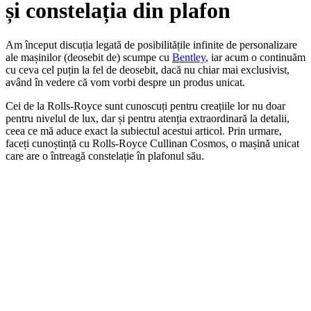
și constelația din plafon
Am început discuția legată de posibilitățile infinite de personalizare
ale mașinilor (deosebit de) scumpe cu
Bentley
, iar acum o continuăm
cu ceva cel puțin la fel de deosebit, dacă nu chiar mai exclusivist,
având în vedere că vom vorbi despre un produs unicat.
Cei de la Rolls-Royce sunt cunoscuți pentru creațiile lor nu doar
pentru nivelul de lux, dar și pentru atenția extraordinară la detalii,
ceea ce mă aduce exact la subiectul acestui articol. Prin urmare,
faceți cunoștință cu Rolls-Royce Cullinan Cosmos, o mașină unicat
care are o întreagă constelație în plafonul său.