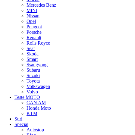
Mercedes Benz
MINI
Nissan
Opel
Peugeot
Porsche
Renault
Rolls Royce
Seat
Skoda
Smart
Ssangyong
Subaru
Suzuki
Toyota
Volkswagen
Volvo
Teste MOTO
CAN AM
Honda Moto
KTM
Stiri
Special
Autostop