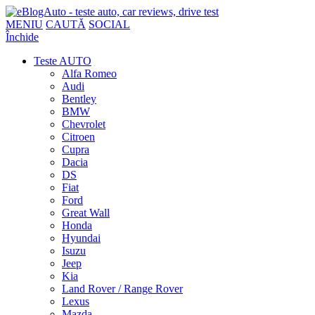
MENIU
CAUTĂ
SOCIAL
Închide
Teste AUTO
Alfa Romeo
Audi
Bentley
BMW
Chevrolet
Citroen
Cupra
Dacia
DS
Fiat
Ford
Great Wall
Honda
Hyundai
Isuzu
Jeep
Kia
Land Rover / Range Rover
Lexus
Mazda