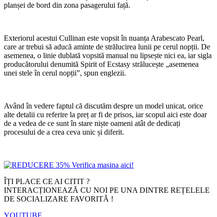
planșei de bord din zona pasagerului față.
Exteriorul acestui Cullinan este vopsit în nuanța Arabescato Pearl,
care ar trebui să aducă aminte de strălucirea lunii pe cerul nopții. De
asemenea, o linie dublată vopsită manual nu lipsește nici ea, iar sigla
producătorului denumită Spirit of Ecstasy strălucește „asemenea
unei stele în cerul nopții”, spun englezii.
Având în vedere faptul că discutăm despre un model unicat, orice
alte detalii cu referire la preț ar fi de prisos, iar scopul aici este doar
de a vedea de ce sunt în stare niște oameni atât de dedicați
procesului de a crea ceva unic și diferit.
ÎȚI PLACE CE AI CITIT ?
INTERACȚIONEAZĂ CU NOI PE UNA DINTRE REȚELELE
DE SOCIALIZARE FAVORITĂ !
YOUTUBE