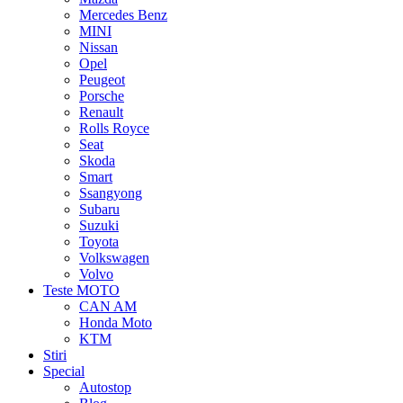
Mercedes Benz
MINI
Nissan
Opel
Peugeot
Porsche
Renault
Rolls Royce
Seat
Skoda
Smart
Ssangyong
Subaru
Suzuki
Toyota
Volkswagen
Volvo
Teste MOTO
CAN AM
Honda Moto
KTM
Stiri
Special
Autostop