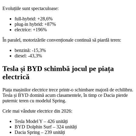
Evoluțiile sunt spectaculoase:
full-hybrid: +28,6%
plug-in hybrid: +87%
electrice: +196%
În paralel, motorizările convenționale continuă să piardă teren:
benzină: -15,3%
diesel: -43,3%
Tesla și BYD schimbă jocul pe piața
electrică
Piața mașinilor electrice trece printr-o schimbare majoră de echilibru.
Tesla
și
BYD
domină acum clasamentele, în timp ce
Dacia
pierde
puternic teren cu modelul Spring.
Cele mai vândute electrice din 2026:
Tesla Model Y
– 426 unități
BYD Dolphin Surf
– 324 unități
Dacia Spring
– 239 unități