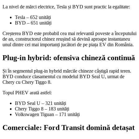
La nivel de mărci electrice, Tesla și BYD sunt practic la egalitate:
Tesla
– 652 unități
BYD
– 651 unități
Creșterea BYD este probabil cea mai relevantă poveste a începutului
de an, constructorul chinez reușind să devină aproape instantaneu
unul dintre cei mai importanți jucători de pe piața EV din România.
Plug-in hybrid: ofensiva chineză continuă
Și în segmentul plug-in hybrid mărcile chineze câștigă rapid teren.
BYD
conduce clasamentul cu modelul
BYD Seal U
, urmat de
Chery
cu
Chery Tiggo 8
.
Topul PHEV arată astfel:
BYD Seal U
– 321 unități
Chery Tiggo 8
– 183 unități
Volkswagen Tiguan
– 171 unități
Comerciale: Ford Transit domină detașat