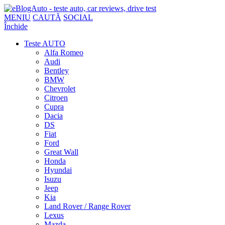
MENIU
CAUTĂ
SOCIAL
Închide
Teste AUTO
Alfa Romeo
Audi
Bentley
BMW
Chevrolet
Citroen
Cupra
Dacia
DS
Fiat
Ford
Great Wall
Honda
Hyundai
Isuzu
Jeep
Kia
Land Rover / Range Rover
Lexus
Mazda