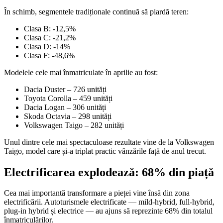
În schimb, segmentele tradiționale continuă să piardă teren:
Clasa B: -12,5%
Clasa C: -21,2%
Clasa D: -14%
Clasa F: -48,6%
Modelele cele mai înmatriculate în aprilie au fost:
Dacia Duster
– 726 unități
Toyota Corolla
– 459 unități
Dacia Logan
– 306 unități
Skoda Octavia
– 298 unități
Volkswagen Taigo
– 282 unități
Unul dintre cele mai spectaculoase rezultate vine de la Volkswagen
Taigo, model care și-a triplat practic vânzările față de anul trecut.
Electrificarea explodează: 68% din piață
Cea mai importantă transformare a pieței vine însă din zona
electrificării. Autoturismele electrificate — mild-hybrid, full-hybrid,
plug-in hybrid și electrice — au ajuns să reprezinte 68% din totalul
înmatriculărilor.