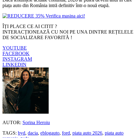
piața auto din România intră definitiv într-o nouă etapă.
ÎȚI PLACE CE AI CITIT ?
INTERACȚIONEAZĂ CU NOI PE UNA DINTRE REȚELELE
DE SOCIALIZARE FAVORITĂ !
YOUTUBE
FACEBOOK
INSTAGRAM
LINKEDIN
AUTOR:
Sorina Heroiu
TAGS:
byd
,
dacia
,
eblogauto
,
ford
,
piata auto 2026
,
piata auto