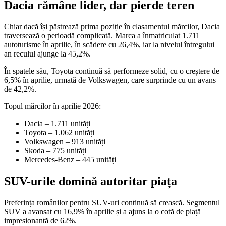
Dacia rămâne lider, dar pierde teren
Chiar dacă își păstrează prima poziție în clasamentul mărcilor,
Dacia
traversează o perioadă complicată. Marca a înmatriculat 1.711
autoturisme în aprilie, în scădere cu 26,4%, iar la nivelul întregului
an reculul ajunge la 45,2%.
În spatele său,
Toyota
continuă să performeze solid, cu o creștere de
6,5% în aprilie, urmată de
Volkswagen
, care surprinde cu un avans
de 42,2%.
Topul mărcilor în aprilie 2026:
Dacia
– 1.711 unități
Toyota
– 1.062 unități
Volkswagen
– 913 unități
Skoda
– 775 unități
Mercedes-Benz
– 445 unități
SUV-urile domină autoritar piața
Preferința românilor pentru SUV-uri continuă să crească. Segmentul
SUV a avansat cu 16,9% în aprilie și a ajuns la o cotă de piață
impresionantă de 62%.