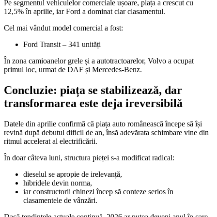
Pe segmentul vehiculelor comerciale ușoare, piața a crescut cu
12,5% în aprilie, iar
Ford
a dominat clar clasamentul.
Cel mai vândut model comercial a fost:
Ford Transit
– 341 unități
În zona camioanelor grele și a autotractoarelor,
Volvo
a ocupat
primul loc, urmat de
DAF
și
Mercedes-Benz
.
Concluzie: piața se stabilizează, dar
transformarea este deja ireversibilă
Datele din aprilie confirmă că piața auto românească începe să își
revină după debutul dificil de an, însă adevărata schimbare vine din
ritmul accelerat al electrificării.
În doar câteva luni, structura pieței s-a modificat radical:
dieselul se apropie de irelevanță,
hibridele devin norma,
iar constructorii chinezi încep să conteze serios în
clasamentele de vânzări.
Dacă tendințele actuale continuă, 2026 ar putea deveni anul în care