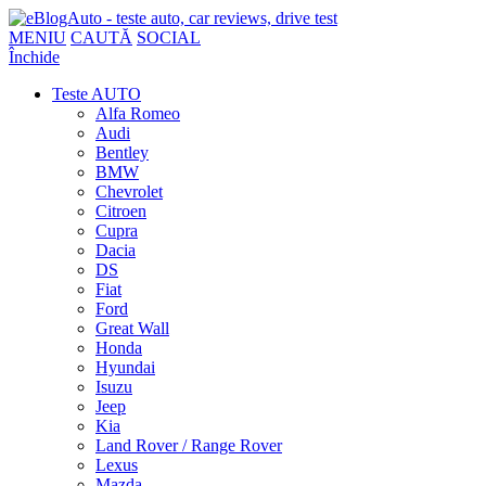
MENIU
CAUTĂ
SOCIAL
Închide
Teste AUTO
Alfa Romeo
Audi
Bentley
BMW
Chevrolet
Citroen
Cupra
Dacia
DS
Fiat
Ford
Great Wall
Honda
Hyundai
Isuzu
Jeep
Kia
Land Rover / Range Rover
Lexus
Mazda