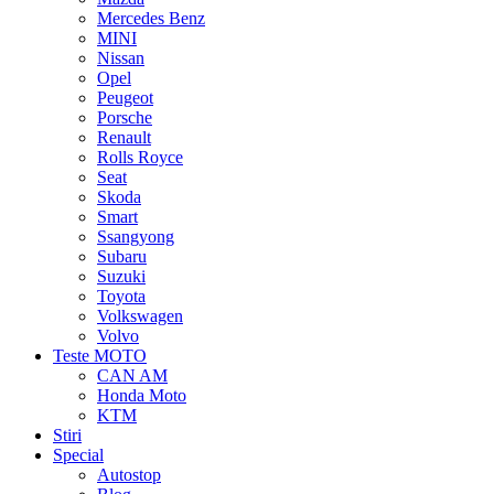
Mercedes Benz
MINI
Nissan
Opel
Peugeot
Porsche
Renault
Rolls Royce
Seat
Skoda
Smart
Ssangyong
Subaru
Suzuki
Toyota
Volkswagen
Volvo
Teste MOTO
CAN AM
Honda Moto
KTM
Stiri
Special
Autostop