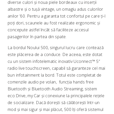
diverse culori și noua piele bordeaux cu inserții
albastre și o tușă vintage, un omagiu adus culorilor
anilor ’60. Pentru a garanta tot confortul pe care ți-l
poți dori, scaunele au fost realizate ergonomic și
concepute astfel încât să faciliteze accesul
pasagerilor în partea din spate.
La bordul Noului 500, singurul lucru care contează
este plăcerea de a conduce. De aceea, este dotat
cu un sistem infotelematic inovativ Uconnect™ 5”
radio live touchscreen, capabil să garanteze cel mai
bun infotainment la bord. Totul este completat de
comenzile audio pe volan, funcția hands free
Bluetooth și Bluetooth Audio Streaming, sistem
eco:Drive, my:Car și conexiune la principalele rețele
de socializare. Dacă dorești să călătorești într-un
mod și mai sigur și mai plăcut, 500 îți oferă sistemul