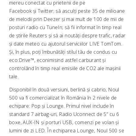
mereu conectat cu prietenii de pe
Facebook și Twitter; să asculți peste 35 de milioane
de melodii prin Deezer și mai mult de 100 de mii de
posturi radio cu TuneIn; să fii informat în timp real
de știrile Reuters și să ai noutăți despre trafic, radar
și date meteo cu ajutorul serviciilor LIVE TomTom.
Și, în plus, poți îmbunătăți stilul tău de condus cu
eco:Drive™, econimisind astfel carburant și
controlând în timp real emisiile de CO2 ale mașinii
tale.
Disponibil în două versiuni, berlină și cabrio, Noul
500 va fi comercializat în România în 2 nivele de
echipare: Pop și Lounge. Primul nivel include în
standard 7 airbag-uri, Radio Uconnect de 5” cu 6
boxe, AUX-IN și porturi USB, comenzi pe volan și
lumini de zi LED. În echiparea Lounge, Noul 500 se