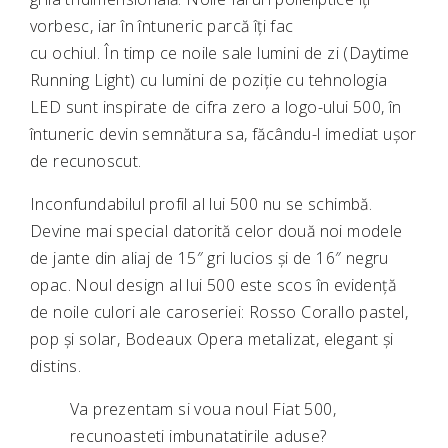
vorbesc, iar în întuneric parcă îți fac
cu ochiul. În timp ce noile sale lumini de zi (Daytime
Running Light) cu lumini de poziție cu tehnologia
LED sunt inspirate de cifra zero a logo-ului 500, în
întuneric devin semnătura sa, făcându-l imediat ușor
de recunoscut.
Inconfundabilul profil al lui 500 nu se schimbă.
Devine mai special datorită celor două noi modele
de jante din aliaj de 15″ gri lucios și de 16″ negru
opac. Noul design al lui 500 este scos în evidență
de noile culori ale caroseriei: Rosso Corallo pastel,
pop și solar, Bodeaux Opera metalizat, elegant și
distins.
Va prezentam si voua noul Fiat 500,
recunoasteti imbunatatirile aduse?