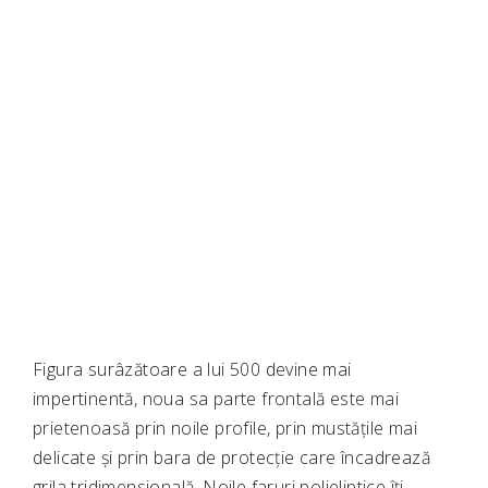
Figura surâzătoare a lui 500 devine mai
impertinentă, noua sa parte frontală este mai
prietenoasă prin noile profile, prin mustățile mai
delicate și prin bara de protecție care încadrează
grila tridimensională. Noile faruri polieliptice îți