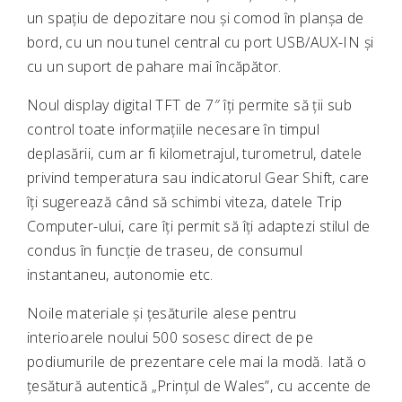
un spațiu de depozitare nou și comod în planșa de
bord, cu un nou tunel central cu port USB/AUX-IN și
cu un suport de pahare mai încăpător.
Noul display digital TFT de 7″ îți permite să ții sub
control toate informațiile necesare în timpul
deplasării, cum ar fi kilometrajul, turometrul, datele
privind temperatura sau indicatorul Gear Shift, care
îți sugerează când să schimbi viteza, datele Trip
Computer-ului, care îți permit să îți adaptezi stilul de
condus în funcție de traseu, de consumul
instantaneu, autonomie etc.
Noile materiale și țesăturile alese pentru
interioarele noului 500 sosesc direct de pe
podiumurile de prezentare cele mai la modă. Iată o
țesătură autentică „Prințul de Wales”, cu accente de