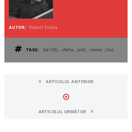
AUTOR:
Robert Drilea
,
,
,
,
,
TAGS:
fiat 500
oferta
pret
review
test
ARTICOLUL ANTERIOR
ARTICOLUL URMĂTOR