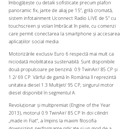
îmbogățește cu detalii sofisticate precum plafon
panoramic fix, jante de aliaj pe 15”, grilă cromată,
sistem infotainment Uconnect Radio LIVE de 5” cu
touchscreen și volan îmbrăcat în piele, cu comenzi
care permit conectarea la smartphone și accesarea
aplicațiilor social media.
Motorizările exclusiv Euro 6 respectă mai mult ca
niciodată mobilitatea sustenabilă. Sunt disponibile
două propulsoare pe benzină: 0.9 TwinAir/ 85 CP și
1.2/ 69 CP. Vârful de gamă în România îl reprezintă
unitatea diesel 1.3 Multijet/ 95 CP, singurul motor
diesel disponibil în segmentul A.
Revoluționar și multipremiat (Engine of the Year
2013), motorul 0.9 TwinAir/ 85 CP în doi cilindri
„made in Fiat”, a împins la maxim filosofia
downsizing: performanțe ridicate și un mod de a