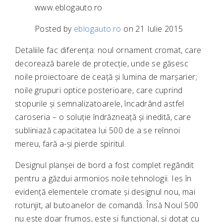
www.eblogauto.ro
Posted by
eblogauto.ro
on 21 Iulie 2015
Detaliile fac diferența: noul ornament cromat, care
decorează barele de protecție, unde se găsesc
noile proiectoare de ceață și lumina de marșarier;
noile grupuri optice posterioare, care cuprind
stopurile și semnalizatoarele, încadrând astfel
caroseria – o soluție îndrăzneață și inedită, care
subliniază capacitatea lui 500 de a se reînnoi
mereu, fară a-și pierde spiritul.
Designul planșei de bord a fost complet regândit
pentru a găzdui armonios noile tehnologii. Ies în
evidență elementele cromate și designul nou, mai
rotunjit, al butoanelor de comandă. Însă Noul 500
nu este doar frumos, este și funcțional, și dotat cu