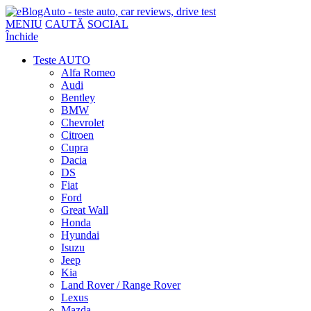
MENIU
CAUTĂ
SOCIAL
Închide
Teste AUTO
Alfa Romeo
Audi
Bentley
BMW
Chevrolet
Citroen
Cupra
Dacia
DS
Fiat
Ford
Great Wall
Honda
Hyundai
Isuzu
Jeep
Kia
Land Rover / Range Rover
Lexus
Mazda