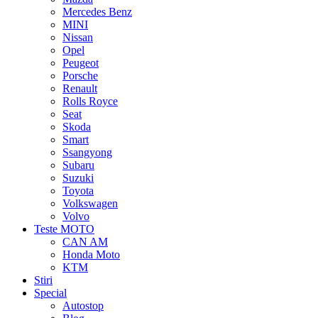
Mercedes Benz
MINI
Nissan
Opel
Peugeot
Porsche
Renault
Rolls Royce
Seat
Skoda
Smart
Ssangyong
Subaru
Suzuki
Toyota
Volkswagen
Volvo
Teste MOTO
CAN AM
Honda Moto
KTM
Stiri
Special
Autostop