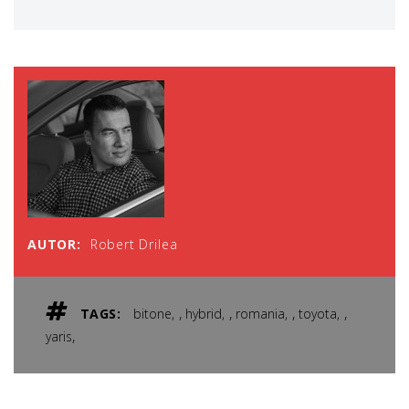
AUTOR:
Robert Drilea
,
,
,
,
TAGS:
bitone
hybrid
romania
toyota
,
yaris